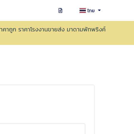
ไทย
าคาถูก ราคาโรงงานขายส่ง มาดามพัทพริงค์