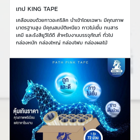
เทป KING TAPE
เคลือบอบด้วยกาวอะคริลิค นำเข้าโดยเฉพาะ มีคุณภาพ
มาตรฐานสูง มีคุณสมบัติเหนียว กาวไม่เยิ้ม ทนสาร
เคมี และรังสียูวีได้ดี สำหรับงานบรรจุภัณฑ์ ทั่วไป
กล่องหนัก กล่องใหญ่ กล่องโฟม กล่องผลไม้