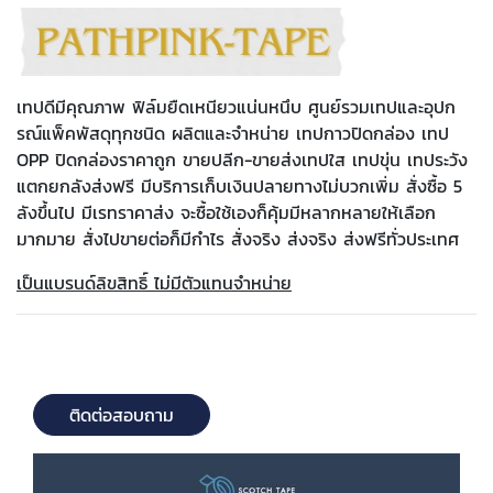
เทปดีมีคุณภาพ ฟิล์มยืดเหนียวแน่นหนึบ ศูนย์รวมเทปและอุปก
รณ์แพ็คพัสดุทุกชนิด ผลิตและจำหน่าย เทปกาวปิดกล่อง เทป
OPP ปิดกล่องราคาถูก ขายปลีก-ขายส่งเทปใส เทปขุ่น เทประวัง
แตกยกลังส่งฟรี มีบริการเก็บเงินปลายทางไม่บวกเพิ่ม สั่งซื้อ 5
ลังขึ้นไป มีเรทราคาส่ง จะซื้อใช้เองก็คุ้มมีหลากหลายให้เลือก
มากมาย สั่งไปขายต่อก็มีกำไร สั่งจริง ส่งจริง ส่งฟรีทั่วประเทศ
เป็นแบรนด์ลิขสิทธิ์ ไม่มีตัวแทนจำหน่าย
ติดต่อสอบถาม