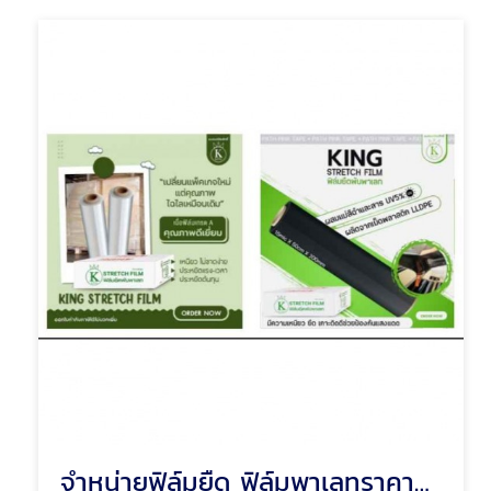
จำหน่ายฟิล์มยืด ฟิล์มพาเลทราคาถูก