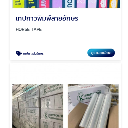
เทปกาวพิมพ์ลายอักษร
HORSE TAPE
ดูรายละเอียด
เทปกาวตัวอักษร