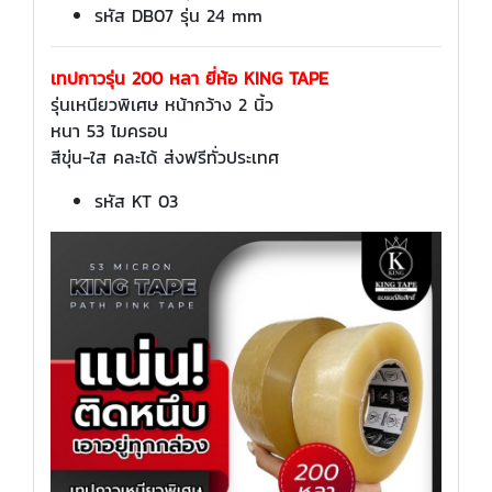
รหัส DB07 รุ่น 24 mm
เทปกาวรุ่น 200 หลา ยี่ห้อ KING TAPE
รุ่นเหนียวพิเศษ หน้ากว้าง 2 นิ้ว
หนา 53 ไมครอน
สีขุ่น-ใส คละได้ ส่งฟรีทั่วประเทศ
รหัส KT 03