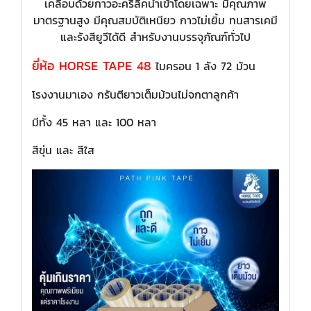
เคลือบด้วยกาวอะคริลิคนำเข้าโดยเฉพาะ มีคุณภาพ
มาตรฐานสูง มีคุณสมบัติเหนียว กาวไม่เยิ้ม ทนสารเคมี
และรังสียูวีได้ดี สำหรับงานบรรจุภัณฑ์ทั่วไป
ยี่ห้อ HORSE TAPE 48
ไมครอน 1 ลัง 72 ม้วน
โรงงานมาเอง กรันตียาวเต็มม้วนไม่จกตาลูกค้า
มีทั้ง 45 หลา และ 100 หลา
สีขุ่น และ สีใส