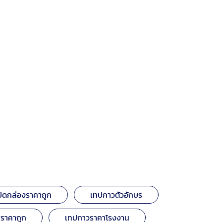
ิดกล่องราคาถูก
เทปกาวตัวอักษร
ีราคาถูก
เทปกาวราคาโรงงาน